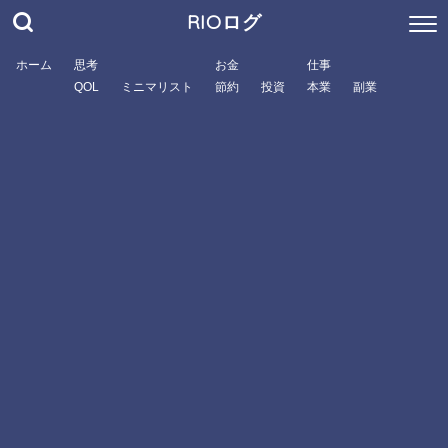
RIOログ
ホーム
思考
お金
仕事
QOL
ミニマリスト
節約
投資
本業
副業