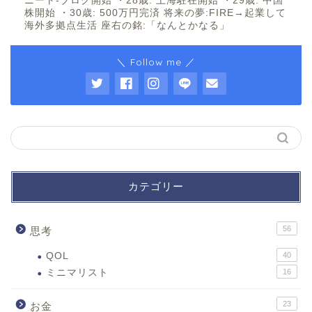
ニート-ブログ開始 ・28歳: 上海駐在開始 ・29歳: 中国
株開始 ・30歳: 500万円完済 将来の夢:FIRE→起業して
海外多拠点生活 座右の銘:「なんとかなる」
＼ Follow me ／
カテゴリー
56
思考
QOL
40
ミニマリスト
16
23
お金