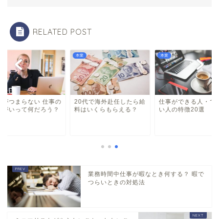
RELATED POST
本業
本業
事がつまらない 仕事の
20代で海外赴任したら給
仕事ができる人・で
りがいって何だろう？
料はいくらもらえる？
い人の特徴20選
業務時間中仕事が暇なとき何する？ 暇で
つらいときの対処法