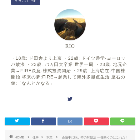
ABOUT ME
RIO
・18歳: ド田舎より上京 ・22歳: ドイツ遊学-ヨーロッ
パ放浪 ・23歳: バカ田大卒業-世界一周 ・23歳: 地元企
業→FIRE決意-株式投資開始 ・29歳: 上海駐在-中国株
開始 将来の夢:FIRE→起業して海外多拠点生活 座右の
銘:「なんとかなる」
HOME
仕事
本業
会議中に眠い時の対処法 一番効くのはこれだ！