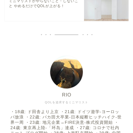
ミニマリストがやらないこと・しないこ
と やめるだけでQOLが上がる！
RIO
QOLを追求するミニマリスト
・18歳: ド田舎より上京 ・21歳: ドイツ遊学-ヨーロッ
パ放浪 ・22歳: バカ田大卒業-日本縦断ヒッチハイク-世
界一周 ・23歳: 地元企業→FIRE決意-株式投資開始 ・
24歳: 東京再上陸-「环岛」達成 ・27歳: コロナで社内