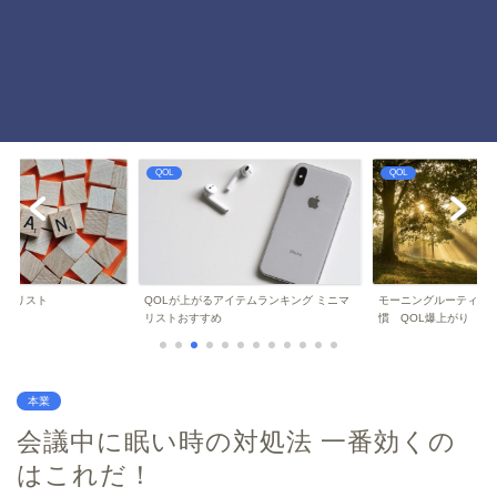
QOL
QOL
ことリスト
QOLが上がるアイテムランキング ミニマ
モーニングルーティーン
リストおすすめ
慣 QOL爆上がり
本業
会議中に眠い時の対処法 一番効くの
はこれだ！