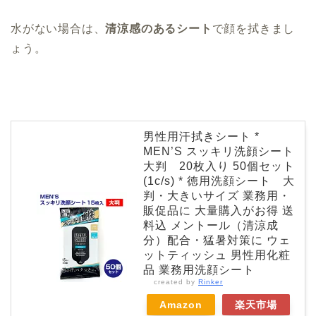
水がない場合は、
清涼感のあるシート
で顔を拭きまし
ょう。
男性用汗拭きシート *
MEN’S スッキリ洗顔シート
大判 20枚入り 50個セット
(1c/s) * 徳用洗顔シート 大
判・大きいサイズ 業務用・
販促品に 大量購入がお得 送
料込 メントール（清涼成
分）配合・猛暑対策に ウェ
ットティッシュ 男性用化粧
品 業務用洗顔シート
created by
Rinker
Amazon
楽天市場