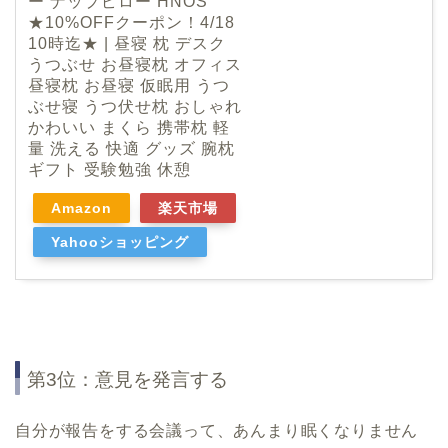
ー ナップピロー HNOS
★10%OFFクーポン！4/18
10時迄★ | 昼寝 枕 デスク
うつぶせ お昼寝枕 オフィス
昼寝枕 お昼寝 仮眠用 うつ
ぶせ寝 うつ伏せ枕 おしゃれ
かわいい まくら 携帯枕 軽
量 洗える 快適 グッズ 腕枕
ギフト 受験勉強 休憩
Amazon
楽天市場
Yahooショッピング
第3位：意見を発言する
自分が報告をする会議って、あんまり眠くなりません