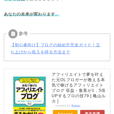
あなたの未来が変わります
。
【初心者向け】ブログの始め方完全ガイド！立
ち上げから収入を得る方法まで
アフィリエイトで夢を叶え
た元OLブロガーが教える本
気で稼げるアフィリエイト
ブログ 収益・集客が1．5倍
UPするプロの技79 [ 亀山ル
カ ]
created by
Rinker
Amazon
楽天市場