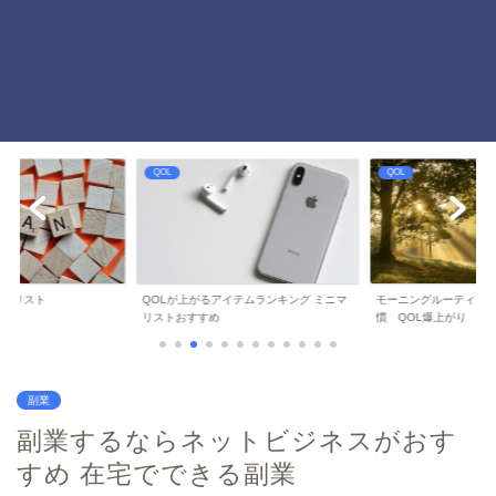
QOL
QOL
ことリスト
QOLが上がるアイテムランキング ミニマ
モーニングルーティーン
リストおすすめ
慣 QOL爆上がり
副業
副業するならネットビジネスがおす
すめ 在宅でできる副業