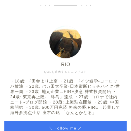
RIO
QOLを追求するミニマリスト
・18歳: ド田舎より上京 ・21歳: ドイツ遊学-ヨーロッ
パ放浪 ・22歳: バカ田大卒業-日本縦断ヒッチハイク-世
界一周 ・23歳: 地元企業→FIRE決意-株式投資開始 ・
24歳: 東京再上陸-「环岛」達成 ・27歳: コロナで社内
ニート-ブログ開始 ・28歳: 上海駐在開始 ・29歳: 中国
株開始 ・30歳: 500万円完済 将来の夢:FIRE→起業して
海外多拠点生活 座右の銘:「なんとかなる」
＼ Follow me ／