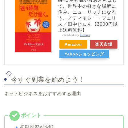
時−5時労働からおさらばし
て、世界中の好きな場所に
住み、ニューリッチになろ
う。／ティモシー・フェリ
ス／田中じゅん【3000円以
上送料無料】
created by
Rinker
Amazon
楽天市場
Yahooショッピング
今すぐ副業を始めよう！
ネットビジネスをおすすめする理由
初期投資が少額