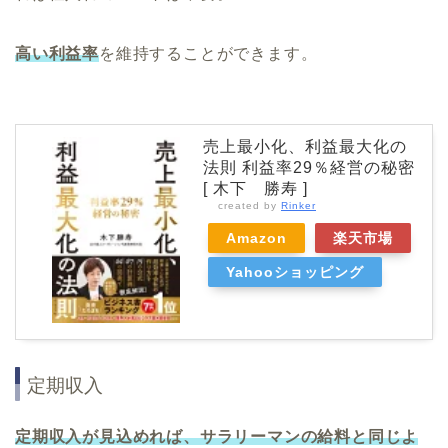
高い利益率
を維持することができます。
売上最小化、利益最大化の
法則 利益率29％経営の秘密
[ 木下 勝寿 ]
created by
Rinker
Amazon
楽天市場
Yahooショッピング
定期収入
定期収入が見込めれば、サラリーマンの給料と同じよ