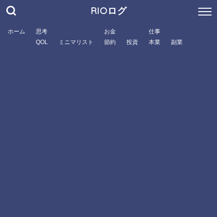
RIOログ
ホーム
思考
お金
仕事
QOL
ミニマリスト
節約
投資
本業
副業