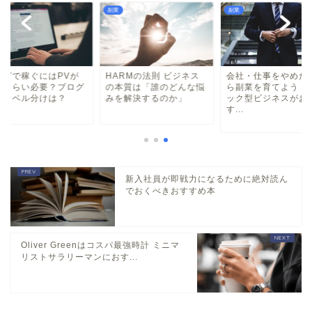
副業
副業
ログで稼ぐにはPVが
HARMの法則 ビジネス
会社・仕事をやめた
のくらい必要？ブログ
の本質は「誰のどんな悩
ら副業を育てよう 
のレベル分けは？
みを解決するのか」
ック型ビジネスがお
す...
新入社員が即戦力になるために絶対読ん
でおくべきおすすめ本
Oliver Greenはコスパ最強時計 ミニマ
リストサラリーマンにおす...