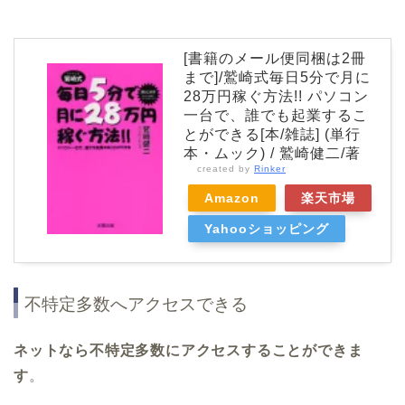
[書籍のメール便同梱は2冊
まで]/鷲崎式毎日5分で月に
28万円稼ぐ方法!! パソコン
一台で、誰でも起業するこ
とができる[本/雑誌] (単行
本・ムック) / 鷲崎健二/著
created by
Rinker
Amazon
楽天市場
Yahooショッピング
不特定多数へアクセスできる
ネットなら不特定多数にアクセスすることができま
す
。