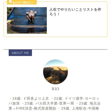
人生でやりたいことリストを作
ろう！
ABOUT ME
RIO
・18歳: ド田舎より上京 ・22歳: ドイツ遊学-ヨーロッ
パ放浪 ・23歳: バカ田大卒業-世界一周 ・23歳: 地元企
業→FIRE決意-株式投資開始 ・29歳: 上海駐在-中国株