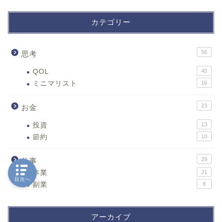
カテゴリー
56
思考
QOL
40
ミニマリスト
16
23
お金
投資
13
節約
10
29
仕事
本業
21
目次へ
副業
8
アーカイブ