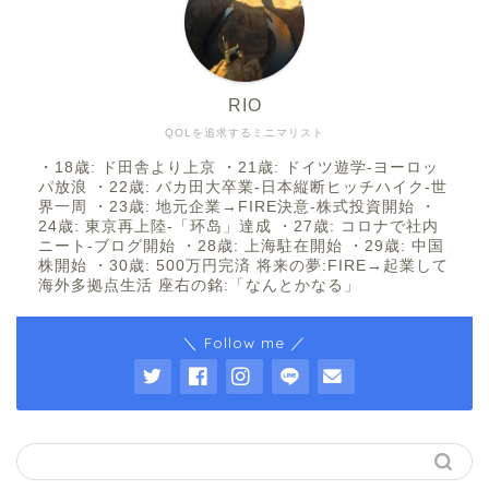
RIO
QOLを追求するミニマリスト
・18歳: ド田舎より上京 ・21歳: ドイツ遊学-ヨーロッ
パ放浪 ・22歳: バカ田大卒業-日本縦断ヒッチハイク-世
界一周 ・23歳: 地元企業→FIRE決意-株式投資開始 ・
24歳: 東京再上陸-「环岛」達成 ・27歳: コロナで社内
ニート-ブログ開始 ・28歳: 上海駐在開始 ・29歳: 中国
株開始 ・30歳: 500万円完済 将来の夢:FIRE→起業して
海外多拠点生活 座右の銘:「なんとかなる」
＼ Follow me ／