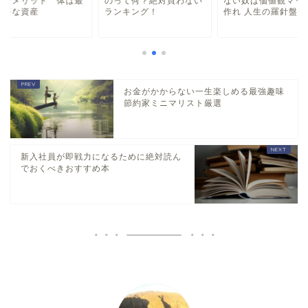
って何？絶対買わない
ない奴は価値観マップを
ト・デメリット 体
ンキング！
作れ 人生の羅針盤
も重要な資産
お金がかからない一生楽しめる最強趣味
節約家ミニマリスト厳選
新入社員が即戦力になるために絶対読ん
でおくべきおすすめ本