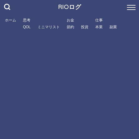
RIOログ
ホーム
思考
お金
仕事
QOL
ミニマリスト
節約
投資
本業
副業