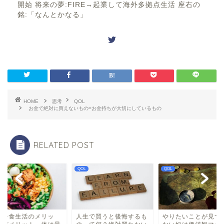
開始 将来の夢:FIRE→起業して海外多拠点生活 座右の
銘:「なんとかなる」
HOME
思考
QOL
お金で絶対に買えないもの=お金持ちが大切にしているもの
RELATED POST
QOL
QOL
生で買うと後悔するも
やりたいことが見つから
一日一食生活のメリ