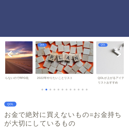
QOL
QOL
ことリスト
QOLが上がるアイテムランキング ミニマ
モーニングルーティーン
リストおすすめ
慣 QOL爆上がり
QOL
お金で絶対に買えないもの=お金持ち
が大切にしているもの