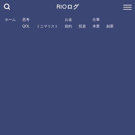
RIOログ
ホーム
思考
お金
仕事
QOL
ミニマリスト
節約
投資
本業
副業