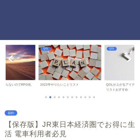
QOL
QOL
ことリスト
QOLが上がるアイテムランキング ミニマ
モーニングルーティーン
リストおすすめ
慣 QOL爆上がり
節約
【保存版】JR東日本経済圏でお得に生
活 電車利用者必見