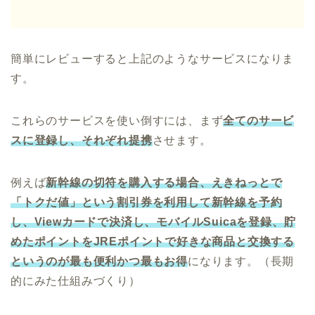
簡単にレビューすると上記のようなサービスになりま
す。
これらのサービスを使い倒すには、まず
全てのサービ
スに登録し、それぞれ提携
させます。
例えば
新幹線の切符を購入する場合、
えきねっと
で
「トクだ値」という割引券を利用して新幹線を予約
し、
Viewカード
で決済し、
モバイルSuica
を登録、貯
めたポイントを
JREポイント
で好きな商品と交換する
というのが最も便利かつ最もお得
になります。（長期
的にみた仕組みづくり）