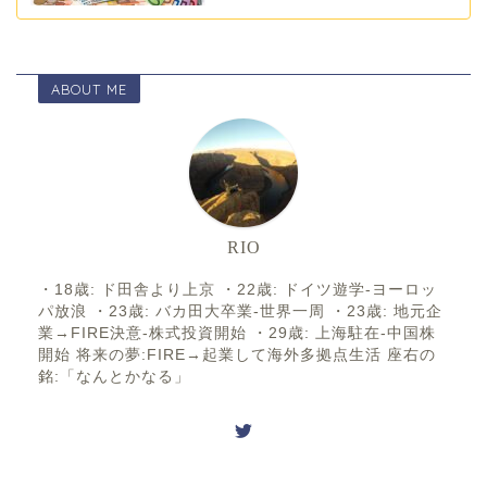
ABOUT ME
RIO
・18歳: ド田舎より上京 ・22歳: ドイツ遊学-ヨーロッ
パ放浪 ・23歳: バカ田大卒業-世界一周 ・23歳: 地元企
業→FIRE決意-株式投資開始 ・29歳: 上海駐在-中国株
開始 将来の夢:FIRE→起業して海外多拠点生活 座右の
銘:「なんとかなる」