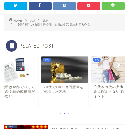
HOME
お金
節約
【保存版】JR東日本経済圏でお得に生活 電車利用者必見
RELATED POST
節約
節約
代で1000万円貯金を
浪費家時代の支出 何故お
結婚費用は全部でい
現した方法
金は貯まらない 貯金のポ
かかるの？結婚式費
イント
けじゃない